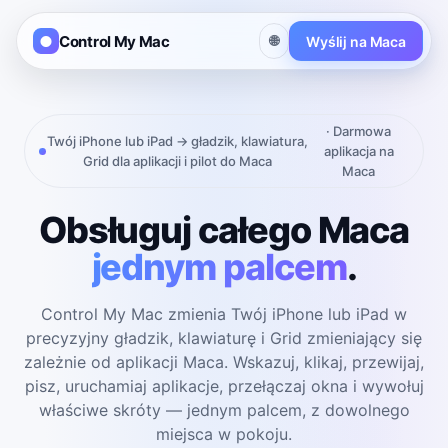
Control My Mac
🌐
Wyślij na Maca
· Darmowa
Twój iPhone lub iPad → gładzik, klawiatura,
aplikacja na
Grid dla aplikacji i pilot do Maca
Maca
Obsługuj całego Maca
jednym palcem
.
Control My Mac zmienia Twój iPhone lub iPad w
precyzyjny gładzik, klawiaturę i Grid zmieniający się
zależnie od aplikacji Maca. Wskazuj, klikaj, przewijaj,
pisz, uruchamiaj aplikacje, przełączaj okna i wywołuj
właściwe skróty — jednym palcem, z dowolnego
miejsca w pokoju.