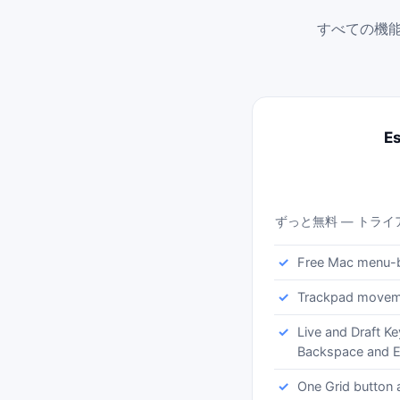
すべての機能
Es
ずっと無料 — トラ
Free Mac menu-
Trackpad movemen
Live and Draft Ke
Backspace and E
One Grid button