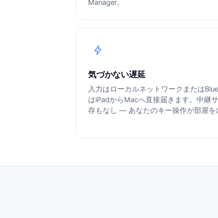
Manager。
気づかない遅延
入力はローカルネットワークまたはBlueto
はiPadからMacへ直接届きます。中
存もなし — あなたのキー操作が部屋