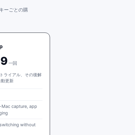
 キーごとの購
pp
99
一回
日間トライアル、その後解
自動更新
m-Mac capture, app
ging
switching without