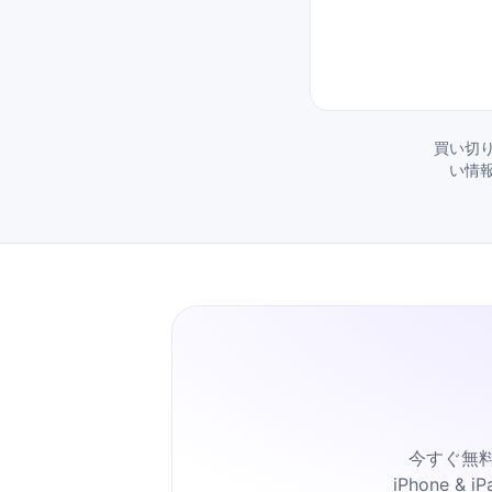
買い切り
い情
今すぐ無
iPhone 