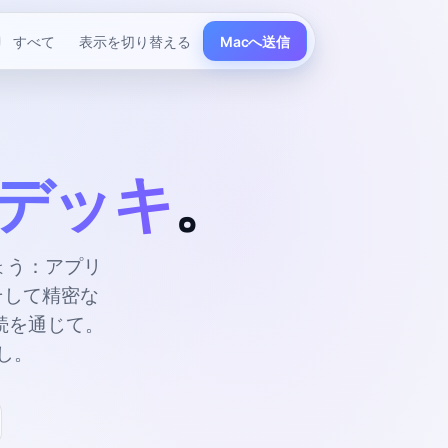
すべて
表示を切り替える
Macへ送信
デッキ
。
しょう：アプリ
そして精密な
続を通じて。
し。