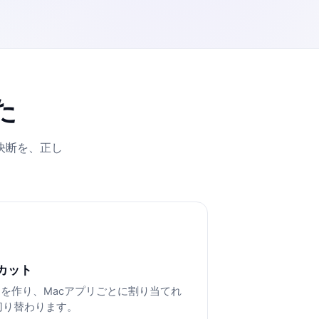
た
決断を、正し
カット
idを作り、Macアプリごとに割り当てれ
切り替わります。