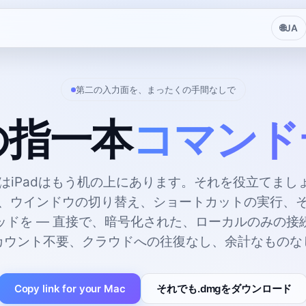
🌐
JA
第二の入力面を、まったくの手間なしで
の指一本
コマンド
またはiPadはもう机の上にあります。それを役立てま
、ウインドウの切り替え、ショートカットの実行、
ッドを — 直接で、暗号化された、ローカルのみの接
カウント不要、クラウドへの往復なし、余計なものな
Copy link for your Mac
それでも.dmgをダウンロード